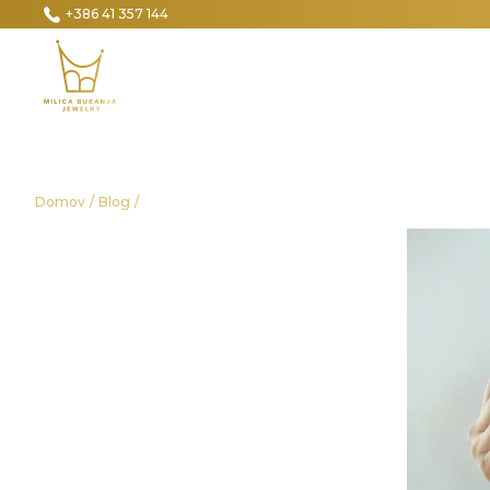
+386 41 357 144
Domov
/
Blog
/