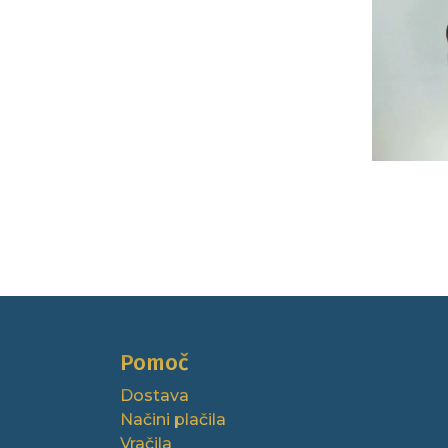
Pomoč
Dostava
Načini plačila
Vračila