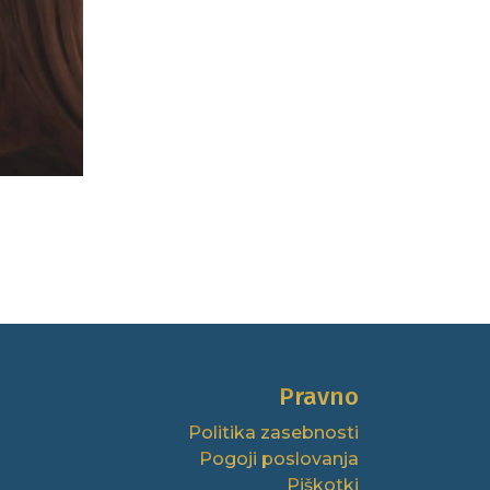
Pravno
Politika zasebnosti
Pogoji poslovanja
Piškotki