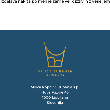
zdelava nakita po meri je zame velik izziv in z veselj
Milica Popović Bubanja s.p.
Nove Fužine 43
1000 Ljubljana
Slovenija