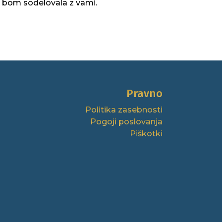
em bom sodelovala z vami.
Pravno
Politika zasebnosti
Pogoji poslovanja
Piškotki