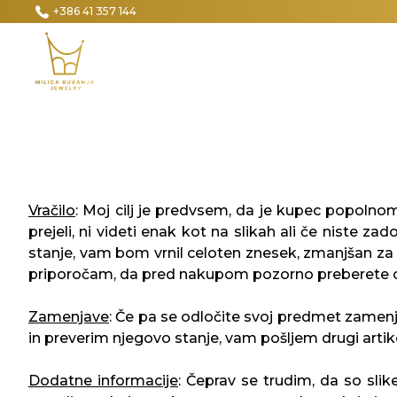
+386 41 357 144
Vračilo
: Moj cilj je predvsem, da je kupec popolnom
prejeli, ni videti enak kot na slikah ali če niste 
stanje, vam bom vrnil celoten znesek, zmanjšan za s
priporočam, da pred nakupom pozorno preberete opis
Zamenjave
: Če pa se odločite svoj predmet zamenj
in preverim njegovo stanje, vam pošljem drugi artik
Dodatne informacije
: Čeprav se trudim, da so slike