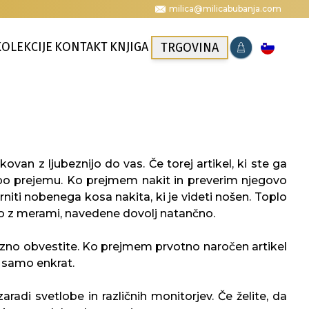
milica@milicabubanja.com
KOLEKCIJE
KONTAKT
KNJIGA
TRGOVINA
van z ljubeznijo do vas. Če torej artikel, ki ste ga
neh po prejemu. Ko prejmem nakit in preverim njegovo
niti nobenega kosa nakita, ki je videti nošen. Toplo
no z merami, navedene dovolj natančno.
rezno obvestite. Ko prejmem prvotno naročen artikel
a samo enkrat.
zaradi svetlobe in različnih monitorjev. Če želite, da