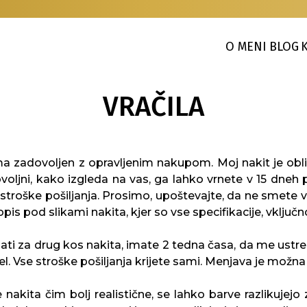
O MENI
BLOG
VRAČILA
a zadovoljen z opravljenim nakupom. Moj nakit je obliko
zadovoljni, kako izgleda na vas, ga lahko vrnete v 15 d
troške pošiljanja. Prosimo, upoštevajte, da ne smete vr
 pod slikami nakita, kjer so vse specifikacije, vključ
ati za drug kos nakita, imate 2 tedna časa, da me ust
el. Vse stroške pošiljanja krijete sami. Menjava je možn
 nakita čim bolj realistične, se lahko barve razlikujejo 