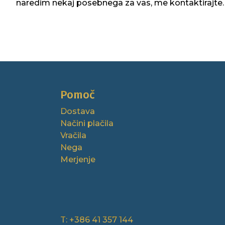
naredim nekaj posebnega za vas, me kontaktirajte. I
Pomoč
Dostava
Načini plačila
Vračila
Nega
Merjenje
T: +386 41 357 144