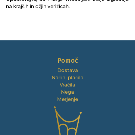
na krajših in ožjih verižicah.
Pomoč
Dostava
Načini plačila
Vračila
Nega
Merjenje