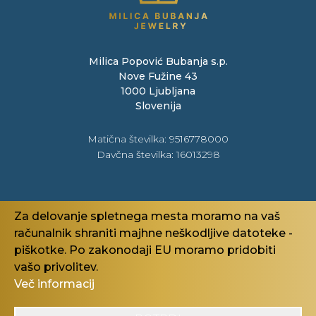
Milica Popović Bubanja s.p.
Nove Fužine 43
1000 Ljubljana
Slovenija
Matična številka: 9516778000
Davčna številka
: 16013298
Pravno
Za delovanje spletnega mesta moramo na vaš
Politika zasebnosti
računalnik shraniti majhne neškodljive datoteke -
Pogoji poslovanja
piškotke. Po zakonodaji EU moramo pridobiti
Piškotki
vašo privolitev.
Več informacij