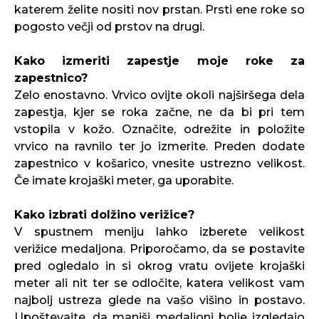
katerem želite nositi nov prstan. Prsti ene roke so
pogosto večji od prstov na drugi.
Kako izmeriti zapestje moje roke za
zapestnico?
Zelo enostavno. Vrvico ovijte okoli najširšega dela
zapestja, kjer se roka začne, ne da bi pri tem
vstopila v kožo. Označite, odrežite in položite
vrvico na ravnilo ter jo izmerite. Preden dodate
zapestnico v košarico, vnesite ustrezno velikost.
Če imate krojaški meter, ga uporabite.
Kako izbrati dolžino verižice?
V spustnem meniju lahko izberete velikost
verižice medaljona. Priporočamo, da se postavite
pred ogledalo in si okrog vratu ovijete krojaški
meter ali nit ter se odločite, katera velikost vam
najbolj ustreza glede na vašo višino in postavo.
Upoštevajte, da manjši medaljoni bolje izgledajo