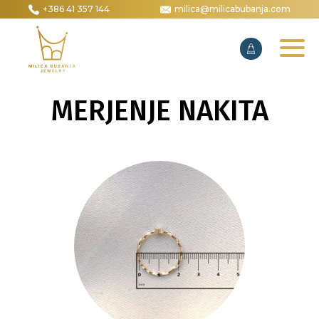
+386 41 357 144
milica@milicabubanja.com
MERJENJE NAKITA