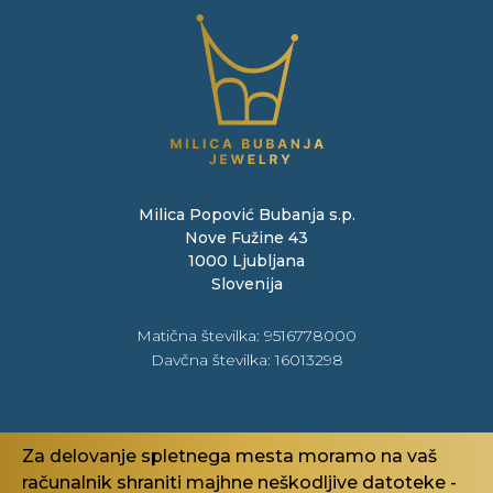
Milica Popović Bubanja s.p.
Nove Fužine 43
1000 Ljubljana
Slovenija
Matična številka: 9516778000
Davčna številka
: 16013298
Pravno
Za delovanje spletnega mesta moramo na vaš
Politika zasebnosti
računalnik shraniti majhne neškodljive datoteke -