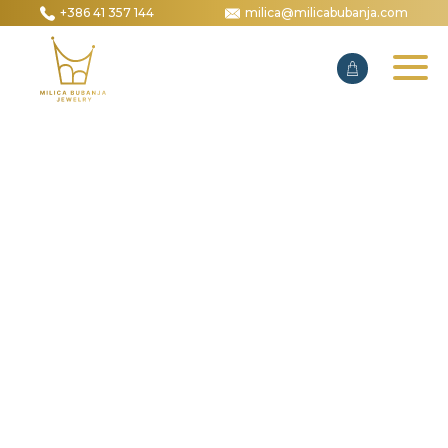
+386 41 357 144
milica@milicabubanja.com