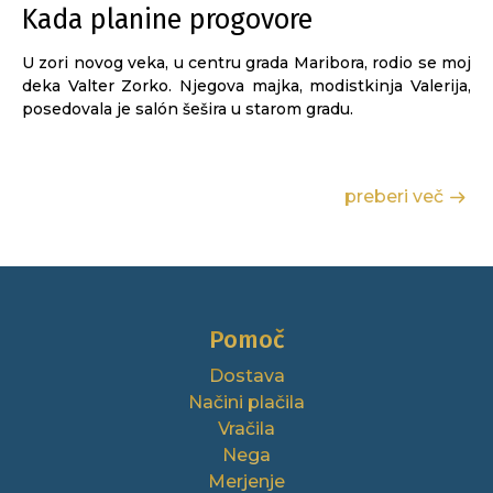
Kada planine progovore
U zori novog veka, u centru grada Maribora, rodio se moj
deka Valter Zorko. Njegova majka, modistkinja Valerija,
posedovala je salón šešira u starom gradu.
preberi več
Pomoč
Dostava
Načini plačila
Vračila
Nega
Merjenje