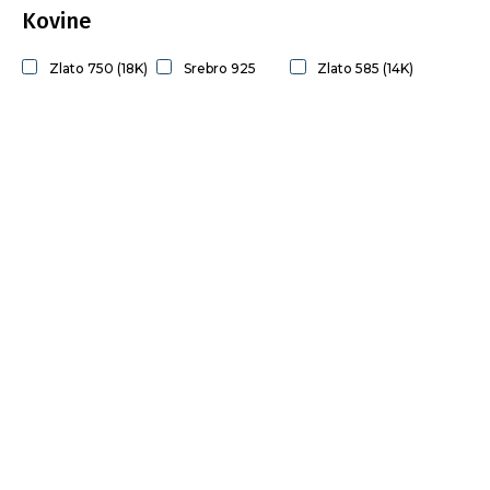
Kovine
Zlato 750 (18K)
Srebro 925
Zlato 585 (14K)
Na zalogi
cena
300,00
€