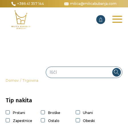
+386 41 357 144
milica@milicabubanja.com
Domov
/
Trgovina
Tip nakita
Prstani
Broške
Uhani
Zapestnice
Ostalo
Obeski