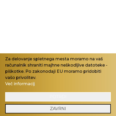
cena
250,00
€
Za delovanje spletnega mesta moramo na vaš
računalnik shraniti majhne neškodljive datoteke -
Na zalogi
piškotke. Po zakonodaji EU moramo pridobiti
vašo privolitev.
Več informacij
POTRDI
ZAVRNI