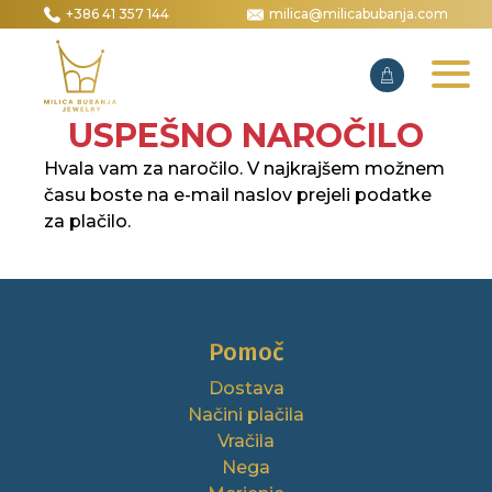
+386 41 357 144
milica@milicabubanja.com
USPEŠNO NAROČILO
Hvala vam za naročilo. V najkrajšem možnem
času boste na e-mail naslov prejeli podatke
za plačilo.
Pomoč
Dostava
Načini plačila
Vračila
Nega