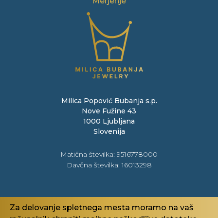
Merjenje
Milica Popović Bubanja s.p.
Nove Fužine 43
1000 Ljubljana
Slovenija
Matična številka: 9516778000
Davčna številka
: 16013298
Pravno
Za delovanje spletnega mesta moramo na vaš